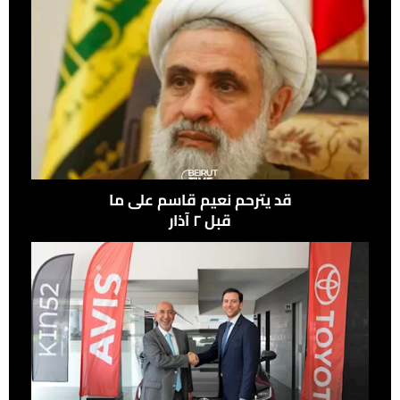
قد يترحم نعيم قاسم على ما
قبل ٢ آذار