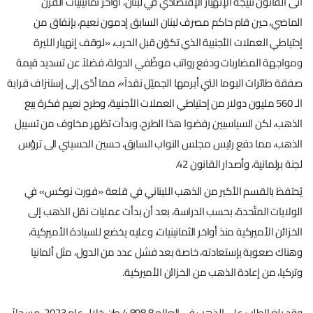
أتى القانون نتيجة الإنهيار الإقتصادي في لبنان، أواخر ثمانينيات القرن
الماضي، حين قام حاكم مصرف لبنان السابق إدمون نعيم، بإنفاق من
إحتياطي العملات الأجنبية الذي تكوّن قبل الحرب، «لوقف إنهيار الليرة
ومواجهة المضاربات ودفع رواتب موظّفي الدولة، فضلاً عن تسديد قيمة
صفقة طائرات البوما التي أبرمها الجميّل نقداً»، مما أدّى إلى إستنزاف قرابة
الـ 560 مليون دولار من إحتياطي العملات الأجنبية، وطرح نعيم فكرة بيع
الذهب، لكن السياسيين رفضوا هذا الطرح، وبدأت تظهر مخاوف من تسييل
الذهب، مما دفع رئيس مجلس النواب السابق، حسين الحسيني الى ترؤس
لجنة برلمانية، وأصدار القانون 42.
يُحتفظ بالقسم الأكبر من الذهب اللبناني في قلعة «فورت نوكس» في
الولايات المتّحدة، بحسب الدراسة، بعد أن بدأت عمليات نقل الذهب إلى
الخزائن الأميركية منذ أواخر الثمانينيات، وعليه يخضع للسيادة الأميركية،
وهناك صعوبة بإستعادته، خاصة بعد فشل عدد من الدول، مثل ألمانيا
وتركيا، من إعادة الذهب من الخزائن الأميركية.
وقد بلغ الطلب على الذهب في العالم 4,898.8 طن خلال عام 2023، مسجلاً