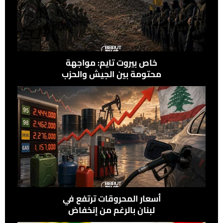
خاص بيروت تايم: مواجهة
محتومة بين الجيش والحزب
في علي الطاهر
أسعار المحروقات ترتفع في
لبنان بالرغم من إنخفاض
النفط عالميًًا