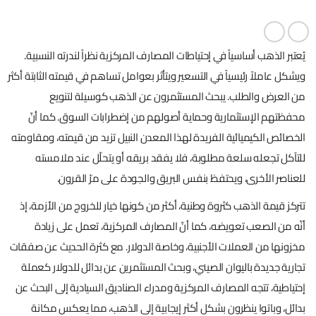
يُعتبر الذهب أساسياً في إحتياطات المصارف المركزية نظراً لندرته النسبية.
ويشكل عاملاً رئيسياً في التسعير ويتأثر بعوامل تساهم في قيمته الثابتة أكثر
من العرض والطلب. يبحث المستثمرون عن الذهب كوسيلة لتنويع
محفظتهم الإستثمارية وحماية أصولهم من إضطرابات السوق. كما أنّ
الخصائص الكيميائية الفريدة لهذا المعدن النبيل تزيد من قيمته، ومقاومته
للتآكل تجعله سلعة مطلوبة، فلا يفقد بريقه أو يتحلّل عند ملامسته
للعناصر الأخرى، ويحتفظ بنفس البريق والجودة على مرّ القرون.
تتركز قيمة الذهب كثروة وطنية، أكثر من كونها خيار للخروج من الأزمة، إذ
أنّه من الصعب تعويضه، كما أنّ المصارف المركزية، تعمل على زيادة
مخزونها من العملات الأجنبية، وخاصة الدولار. مع كثرة الحديث عن صفقات
تجارية جديدة باليوان الصيني، وبحث المستثمرين عن بدائل للدولار كعملة
إحتياطية، تتجه المصارف المركزية ومدراء الصناديق السيادية إلى البحث عن
بدائل، وباتوا ينظرون بشكل أكثر إيجابية إلى الذهب، مما يعكس مكانة