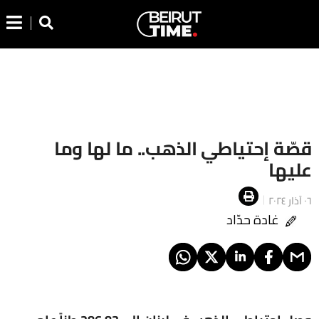
قصّة إحتياطي الذهب.. ما لها وما
عليها
٠٦ آذار ٢٠٢٤
غادة حدّاد