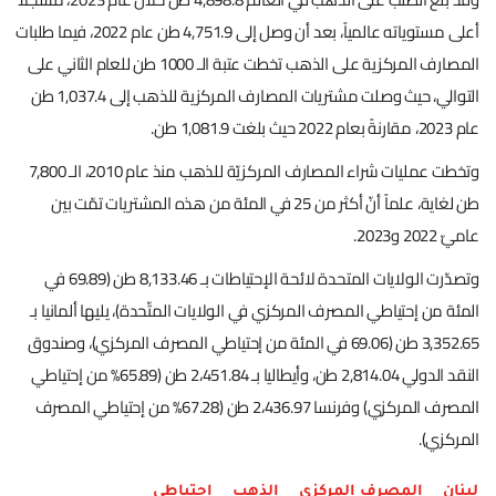
أعلى مستوياته عالمياً، بعد أن وصل إلى 4,751.9 طن عام 2022، فيما طلبات
المصارف المركزية على الذهب تخطت عتبة الـ 1000 طن للعام الثاني على
التوالي، حيث وصلت مشتريات المصارف المركزية للذهب إلى 1,037.4 طن
عام 2023، مقارنةً بعام 2022 حيث بلغت 1,081.9 طن.
وتخطت عمليات شراء المصارف المركزيّة للذهب منذ عام 2010، الـ 7,800
طن لغاية، علماً أنّ أكثر من 25 في المئة من هذه المشتريات تمّت بين
عاميّ 2022 و2023.
وتصدّرت الولايات المتحدة لائحة الإحتياطات بـ 8,133.46 طن (69.89 في
المئة من إحتياطي المصرف المركزي في الولايات المتّحدة)، يليها ألمانيا بـ
3,352.65 طن (69.06 في المئة من إحتياطي المصرف المركزي)، وصندوق
النقد الدولي 2,814.04 طن، وأيطاليا بـ 2،451.84 طن (65.89% من إحتياطي
المصرف المركزي) وفرنسا 2،436.97 طن (67.28% من إحتياطي المصرف
المركزي).
لبنان
المصرف المركزي
الذهب
احتياطي