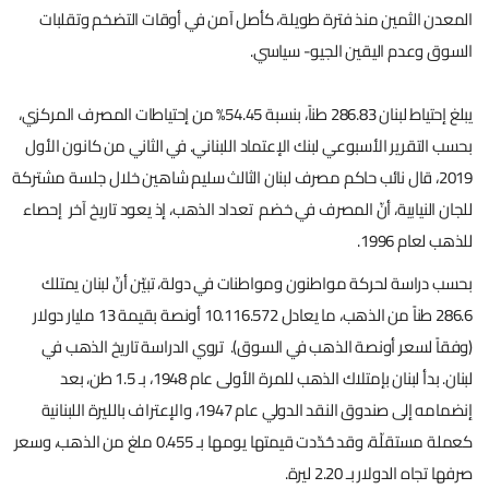
المعدن الثمين منذ فترة طويلة، كأصل آمن في أوقات التضخم وتقلبات
السوق وعدم اليقين الجيو- سياسي.
يبلغ إحتياط لبنان 286.83 طناً، بنسبة 54.45% من إحتياطات المصرف المركزي،
بحسب التقرير الأسبوعي لبنك الإعتماد اللبناني. في الثاني من كانون الأول
2019، قال نائب حاكم مصرف لبنان الثالث سليم شاهين خلال جلسة مشتركة
للجان النيابية، أنّ المصرف في خضم تعداد الذهب، إذ يعود تاريخ آخر إحصاء
للذهب لعام 1996.
بحسب دراسة لحركة مواطنون ومواطنات في دولة، تبيّن أنّ لبنان يمتلك
286.6 طناً من الذهب، ما يعادل 10.116.572 أونصة بقيمة 13 مليار دولار
(وفقاً لسعر أونصة الذهب في السوق). تروي الدراسة تاريخ الذهب في
لبنان. بدأ لبنان بإمتلاك الذهب للمرة الأولى عام 1948، بـ 1.5 طن، بعد
إنضمامه إلى صندوق النقد الدولي عام 1947، والإعتراف بالليرة اللبنانية
كعملة مستقلّة، وقد حُدّدت قيمتها يومها بـ 0.455 ملغ من الذهب، وسعر
صرفها تجاه الدولار بـ 2.20 ليرة.