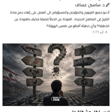
د. ساسين عساف
أدعو جميع التربويين والمؤرخين والمسؤولين الى العمل على إلغاء دمج مادة
التاريخ في المناهج الجديدة . العودة عن الخطأ فضيلة فكيف بالعودة عن
الخطيئة؟! وأي خطيئة أفظع من طمس الهويّة؟!
٠٨ آب ٢٠٢٦
ليس لكل مشكلة حل..