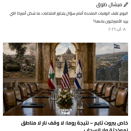
ميشال طوق
اليوم، تقف الولايات المتحدة أمام سؤال يتجاوز الانتخابات: ما شكل أميركا التي
يريد الأميركيون بناءها؟
٠٨ آب ٢٠٢٦
خاص بيروت تايم – نتيجة روما: لا وقف نار لا مناطق
نموذجيّة ولا انسحاب