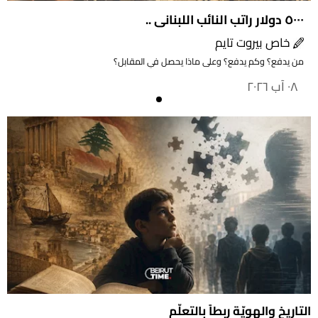
٥٠٠٠ دولار راتب النائب اللبناني ..
خاص بيروت تايم
من يدفع؟ وكم يدفع؟ وعلى ماذا يحصل في المقابل؟
٠٨ آب ٢٠٢٦
التاريخ والهويّة ربطاً بالتعلّم